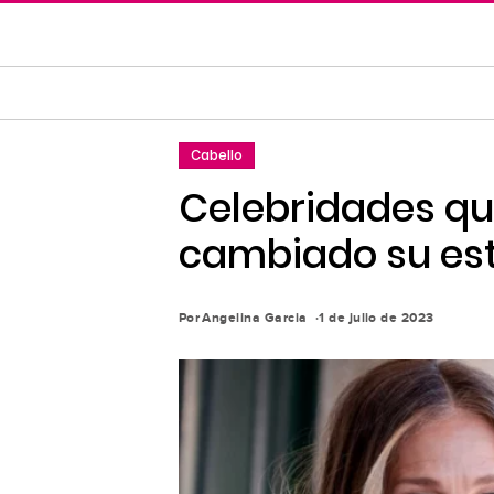
Saltar
al
contenido
principal
Saltar
Cabello
a
la
Celebridades qu
navegación
cambiado su esti
principal
Por
Angelina Garcia
1 de julio de 2023