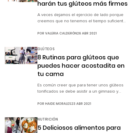
harán tus glúteos más firmes
A veces dejamos el ejercicio de lado porque
creemos que no tenemos el tiempo suficiente
para practicarlo, pero debemos recordar que
POR
VALERIA CALDERÓN
26 ABR 2021
siempre es importante realizar una rutina de al
menos 10 o 15 minutos con el fin de que
nuestro cuerpo no se sienta atrofiado.
GLÚTEOS
Practicar una rutina por las mañanas es ideal
8 Rutinas para glúteos que
porque nos […]
puedes hacer acostadita en
tu cama
Es común creer que para tener unos glúteos
tonificados se debe asistir a un gimnasio y
dedicar horas de esfuerzo. Sin embargo, tu
POR
HAIDE MORALES
23 ABR 2021
casa también tiene objetos que te pueden
ayudar a mantener la línea y estar en forma.
Aunque no lo creas, tu cama es uno de ellos.
NUTRICIÓN
Sí, leíste bien, tu cama puede […]
5 Deliciosos alimentos para