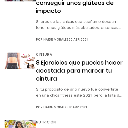
conseguir unos glúteos de
impacto
Si eres de las chicas que sueñan o desean
tener unos glúteos más abultados, entonces
necesitas saber qué comer para que estos
POR
HAIDE MORALES
20 ABR 2021
aumenten sin necesidad de ir al gimnasio, usar
ropa interior con “truco” o consumir cremas y
tratamientos “milagrosos”. Lo primordial es
CINTURA
aumentar la ingesta de proteína para construir
8 Ejercicios que puedes hacer
y mantener la masa muscular, […]
acostada para marcar tu
cintura
Si tu propósito de año nuevo fue convertirte
en una chica fitness este 2021, pero la falta de
tiempo y los gimnasios cerrados no
POR
HAIDE MORALES
12 ABR 2021
colaboraron para nada con tu objetivo,
entonces dale una oportunidad al ejercicio en
casa. ¡No te arrepentirás! Estas ocho rutinas de
NUTRICIÓN
ejercicios además de sencillas y prácticas, te