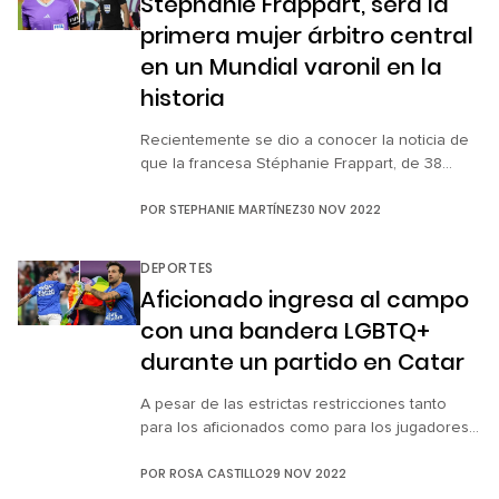
Stéphanie Frappart, será la
de emergencia […]
primera mujer árbitro central
en un Mundial varonil en la
historia
Recientemente se dio a conocer la noticia de
que la francesa Stéphanie Frappart, de 38
años, será la primera mujer en oficiar como
POR
STEPHANIE MARTÍNEZ
30 NOV 2022
árbitra central durante un partido de la Copa
del Mundo masculina. Stéphanie Frappart ya
debutó en Catar 2022, pues fue el cuarto
DEPORTES
árbitro en el partido de la fase de grupos
Aficionado ingresa al campo
México-Polonia […]
con una bandera LGBTQ+
durante un partido en Catar
A pesar de las estrictas restricciones tanto
para los aficionados como para los jugadores
con respecto al tema de la homosexualidad
POR
ROSA CASTILLO
29 NOV 2022
durante la celebración del Mundial Catar 2022,
no han faltado los aventados que sin importar