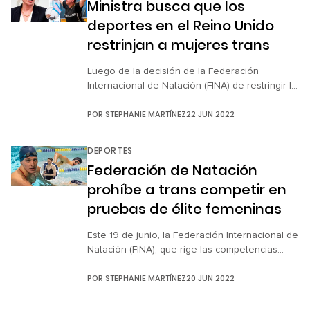
Ministra busca que los
Federación Internacional de Natación […]
deportes en el Reino Unido
restrinjan a mujeres trans
Luego de la decisión de la Federación
Internacional de Natación (FINA) de restringir la
participación de atletas transgénero en las
POR
STEPHANIE MARTÍNEZ
22 JUN 2022
competencias de natación femenina de élite si
han experimentado alguna parte de la
pubertad masculina, la ministra de Estado de
DEPORTES
Tecnología, Cultura, Medios de Comunicación y
Federación de Natación
Deporte de Reino Unido, Nadine Dorries,
prohíbe a trans competir en
respaldó la decisión […]
pruebas de élite femeninas
Este 19 de junio, la Federación Internacional de
Natación (FINA), que rige las competencias
internacionales de natación de élite, restringió
POR
STEPHANIE MARTÍNEZ
20 JUN 2022
la participación de atletas transgénero en las
competencias femeninas. Sin embargo, se
comprometió a crear un grupo de trabajo para