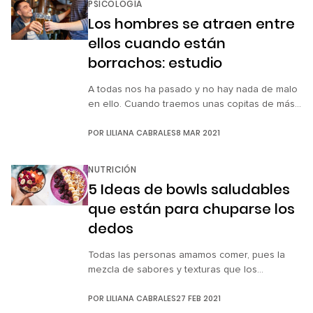
PSICOLOGÍA
Satoshi Kanazawa, quien trabaja en la Escuela
Los hombres se atraen entre
[…]
ellos cuando están
borrachos: estudio
A todas nos ha pasado y no hay nada de malo
en ello. Cuando traemos unas copitas de más,
tendemos a ser más extrovertidas y coquetas
POR
LILIANA CABRALES
8 MAR 2021
de lo normal, pero parece que no somos las
únicas. Según un estudio publicado en The
Journal of Social Psychology, los hombres
NUTRICIÓN
heterosexuales se sienten atraídos
5 Ideas de bowls saludables
físicamente por otros […]
que están para chuparse los
dedos
Todas las personas amamos comer, pues la
mezcla de sabores y texturas que los
alimentos nos dan son una deliciosa explosión
POR
LILIANA CABRALES
27 FEB 2021
para nuestro paladar. Sin embargo, no toda la