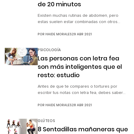
de 20 minutos
Existen muchas rutinas de abdomen, pero
estas suelen estar combinadas con otros
ejercicios o se requiere un equipo especial
POR
HAIDE MORALES
29 ABR 2021
para realizarlas. Así que nos dimos a la tarea
de buscar las rutinas más sencillas, completas y
económicas en YouTube que pueden ayudarte
PSICOLOGÍA
a tener un vientre tan firme como el de Iron
Las personas con letra fea
Man sin fracasar […]
son más inteligentes que el
resto: estudio
Antes de que te compares o tortures por
escribir tus notas con letra fea, debes saber
que este rasgo es una señal de inteligencia
POR
HAIDE MORALES
28 ABR 2021
superior. No, no estamos bromeando. En un
estudio realizado en la Universidad de Illinois,
en Estados Unidos, se detectó que las
GLÚTEOS
personas con caligrafía distorsionada piensan
8 Sentadillas mañaneras que
más rápido de lo que […]