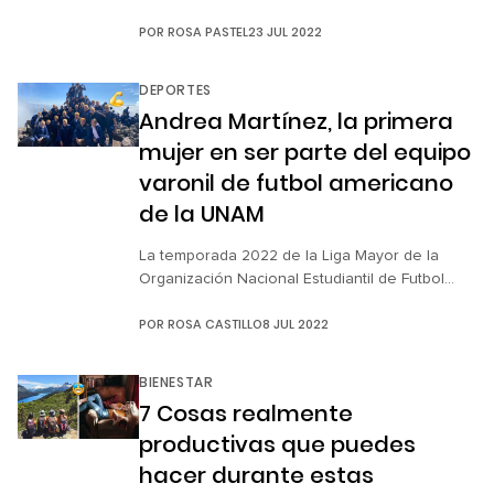
con deportes que no sabías que existían, pero
POR
ROSA PASTEL
23 JUL 2022
que son sumamente emocionantes. Aún fuera
de este encuentro, hay cientos de deportes
locales o poco conocidos que son
DEPORTES
interesantes y que quizás debas conocer
Andrea Martínez, la primera
(algunos de ellos son realmente extremos).
mujer en ser parte del equipo
Solo para darte […]
varonil de futbol americano
de la UNAM
La temporada 2022 de la Liga Mayor de la
Organización Nacional Estudiantil de Futbol
Americano (ONEFA) dará inicio el próximo 9 de
POR
ROSA CASTILLO
8 JUL 2022
septiembre, por lo que los equipos de las
diversas instituciones de educación superior y
media superior de México ya comenzaron a
BIENESTAR
confirmar a los integrantes de sus equipos. Por
7 Cosas realmente
ello, mediante una serie […]
productivas que puedes
hacer durante estas