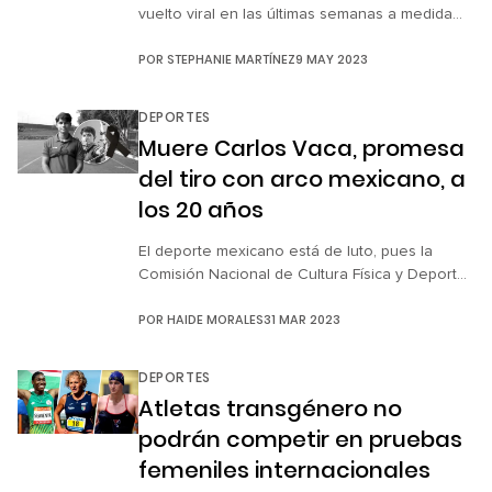
vuelto viral en las últimas semanas a medida
que los fanáticos de la rusa de 27 años
POR
STEPHANIE MARTÍNEZ
9 MAY 2023
aumentan y la apodan “Kendall Jenner con
esteroides”. El angelical rostro de la también
modelo fitness está acompañado de un
DEPORTES
escultural cuerpo, lo que ha provocado que
Muere Carlos Vaca, promesa
muchos incluso dudaran de que […]
del tiro con arco mexicano, a
los 20 años
El deporte mexicano está de luto, pues la
Comisión Nacional de Cultura Física y Deporte
(CONADE) confirmó el fallecimiento de Carlos
POR
HAIDE MORALES
31 MAR 2023
Daniel Vaca Cordero, joven de 20 años
considerado promesa del tiro al arco. Carlos
fue medallista de oro y plata en los Juegos
DEPORTES
Panamericanos Junior Cali-Valle 2021 y su
Atletas transgénero no
ausencia deja un gran vacío […]
podrán competir en pruebas
femeniles internacionales