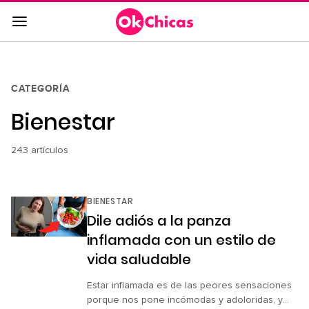
Saltar
al
contenido
principal
Saltar
CATEGORÍA
a
Bienestar
la
navegación
principal
243 artículos
BIENESTAR
Dile adiós a la panza
inflamada con un estilo de
vida saludable
Estar inflamada es de las peores sensaciones
porque nos pone incómodas y adoloridas, y