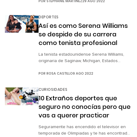
POR
STEPHANIE MARTÍNEZ
29 AGO 2022
partido de la Liga local entre dos clubes de
futbol muy conocidos. Cerca de 500 hinchas
acudieron al emblemático estadio del oeste de
DEPORTES
la capital del país para ver el partido entre […]
Así es como Serena Williams
se despide de su carrera
como tenista profesional
La tenista estadounidense Serena Williams,
originaria de Saginaw, Michigan, Estados
Unidos, anunció que se retirará de su exitosa
POR
ROSA CASTILLO
9 AGO 2022
carrera en el tenis profesional después de su
participación en el US Open, que se llevará a
cabo del 29 de agosto al 11 de septiembre, de
CURIOSIDADES
este año. A través de un artículo publicado,
10 Extraños deportes que
este 9 […]
seguro no conocías pero que
vas a querer practicar
Seguramente has encendido el televisor en
temporada de Olimpiadas y te has encontrado