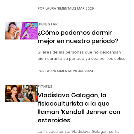
aún así tenemos que seguir con nuestro día.
POR
LAURA SIMENTAL
12 MAR 2025
¿Pero sabes qué es peor? ¡Que lo tenemos tan
normalizado que nos hemos acostumbrado a
vivir así! La inflamación tiene muchas causas
BIENESTAR
entre las que pueden estar el estreñimiento, el
¿Cómo podemos dormir
aire acumulado, la […]
mejor en nuestro periodo?
Si eres de las personas que no descansan
bien durante su periodo ya sea por los cólicos
o por la preocupación de manchar el colchón,
POR
LAURA SIMENTAL
29 JUL 2024
¡no estás sola!, de hecho a un 47% de mujeres
nos pasa, así que te entendemos. La buena
noticia es que hay ciertas cosas que podemos
FITNESS
hacer para que el […]
Vladislava Galagan, la
fisicoculturista a la que
llaman ‘Kendall Jenner con
esteroides’
La fisicoculturista Vladislava Galagan se ha