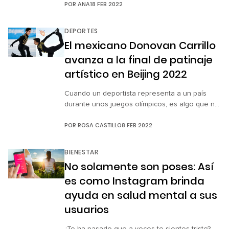
POR
ANA
18 FEB 2022
ejercicio para volver a usar aquellos jeans que
nos negamos a sacar del armario porque
“seguro ahora sí me pongo en forma”. Bueno,
DEPORTES
este 2022 ¡te prometemos que sí lo lograrás!
El mexicano Donovan Carrillo
Afortunadamente, hay muchísimas […]
avanza a la final de patinaje
artístico en Beijing 2022
Cuando un deportista representa a un país
durante unos juegos olímpicos, es algo que no
solo llena de orgullo, también de emoción, ya
POR
ROSA CASTILLO
8 FEB 2022
que muestra a todo el mundo el talento y la
disciplina que hay en el lugar del que son
originarios. A pesar de las dificultades que
BIENESTAR
existen para practicar algunos deportes en […]
No solamente son poses: Así
es como Instagram brinda
ayuda en salud mental a sus
usuarios