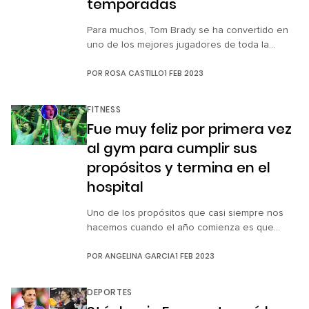
temporadas
Para muchos, Tom Brady se ha convertido en
uno de los mejores jugadores de toda la
historia del futbol americano, pues a lo largo
POR
ROSA CASTILLO
1 FEB 2023
de su histórica carrera, el mariscal de campo
de los Bucaneros de Tampa Bay no solo ha
ganado siete Super Bowl, sino que también ha
FITNESS
conseguido valiosos reconocimientos, como
Fue muy feliz por primera vez
tres premios […]
al gym para cumplir sus
propósitos y termina en el
hospital
Uno de los propósitos que casi siempre nos
hacemos cuando el año comienza es que
ahora si nos pondremos a hacer ejercicio.
POR
ANGELINA GARCIA
1 FEB 2023
Seguramente con esta idea en mente, un
joven decidió que era momento de echarle
ganas al gym. Sin embargo, nunca esperó que
DEPORTES
su buen propósito lo haría terminar en una sala