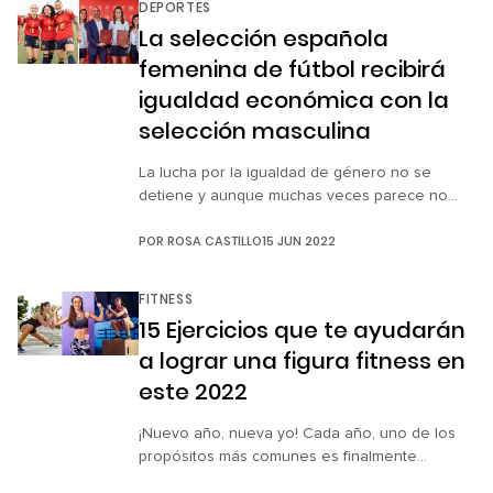
DEPORTES
establecer una categoría “abierta” para ellas.
La selección española
La controversia de las mujeres transgénero
femenina de fútbol recibirá
compitiendo en natación […]
igualdad económica con la
selección masculina
La lucha por la igualdad de género no se
detiene y aunque muchas veces parece no
haber ningún cambio o avance al respecto, hay
POR
ROSA CASTILLO
15 JUN 2022
personas que no se rinden e insisten hasta
lograr su cometido. Justo como estas chicas
españolas, quienes, tras su perseverancia,
FITNESS
lograron firmar un acuerdo con la Federación
15 Ejercicios que te ayudarán
de Futbol en España […]
a lograr una figura fitness en
este 2022
¡Nuevo año, nueva yo! Cada año, uno de los
propósitos más comunes es finalmente
comprometernos a un régimen de dieta y