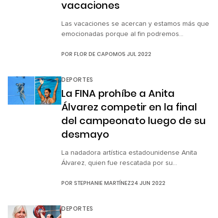
vacaciones
Las vacaciones se acercan y estamos más que
emocionadas porque al fin podremos
levantarnos tarde, ver películas o, en el mejor
POR
FLOR DE CAPOMO
5 JUL 2022
de los casos, viajar. Admitimos que una ida a la
playita no nos vendría mal, pero muchas veces
el presupuesto no es el ideal para hacerlo y
DEPORTES
aunque mamá nos insista en que nos […]
La FINA prohíbe a Anita
Álvarez competir en la final
del campeonato luego de su
desmayo
La nadadora artística estadounidense Anita
Álvarez, quien fue rescatada por su
entrenadora del fondo de la piscina después
POR
STEPHANIE MARTÍNEZ
24 JUN 2022
de desmayarse en su rutina en solitario, no
pudo participar en la final de natación artística
en el Campeonato Mundial de Budapest, en
DEPORTES
Hungría, de este 24 de junio a petición de la