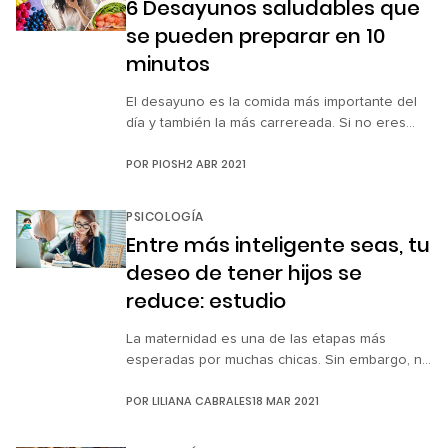
6 Desayunos saludables que
darán resultados desde […]
se pueden preparar en 10
minutos
El desayuno es la comida más importante del
día y también la más carrereada. Si no eres
una persona mañanera, tal vez este escenario
POR
PIOSH
2 ABR 2021
te sea muy familiar: te despiertas (tarde), te
bañas (rápido), te peinas (como puedes) y
desayunas algo si te alcanza el tiempo. Al final,
PSICOLOGÍA
llegaste tarde al trabajo y sin nada […]
Entre más inteligente seas, tu
deseo de tener hijos se
reduce: estudio
La maternidad es una de las etapas más
esperadas por muchas chicas. Sin embargo, no
todas las mujeres piensan así y no hay nada
POR
LILIANA CABRALES
18 MAR 2021
de malo en esto, a fin de cuentas, convertirse
o no en madres es una decisión personal.
Según un estudio realizado por el psicólogo