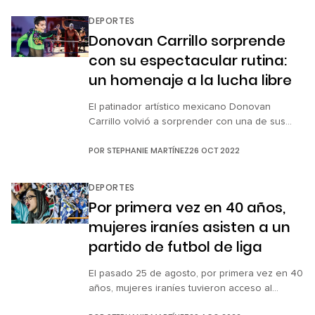
las prohibiciones impuestas por el país
DEPORTES
anfitrión, se las han ingeniado para ir en contra
Donovan Carrillo sorprende
de lo impuesto y […]
con su espectacular rutina:
un homenaje a la lucha libre
El patinador artístico mexicano Donovan
Carrillo volvió a sorprender con una de sus
espectaculares coreografías durante su
POR
STEPHANIE MARTÍNEZ
26 OCT 2022
participación en el Grand Prix Figure Skating
America con una rutina que homenajea a la
lucha libre mexicana. Luego de su participación
DEPORTES
en los Juegos Olímpicos de Invierno 2021, el
Por primera vez en 40 años,
atleta jalisciense de 22 años volvió a las […]
mujeres iraníes asisten a un
partido de futbol de liga
El pasado 25 de agosto, por primera vez en 40
años, mujeres iraníes tuvieron acceso al
estadio Azadi, de Teherán, para presenciar un