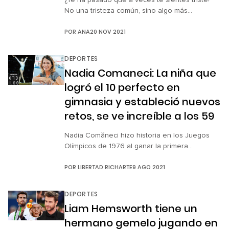
¿Te ha pasado que a veces te sientes triste?
No una tristeza común, sino algo más
profundo, más preocupante, tanto que llegas a
POR
ANA
20 NOV 2021
pensar que puede ser un problema serio. Si la
respuesta es sí, no te angusties, te
aseguramos que no estás sola, especialmente
DEPORTES
en estos tiempos. La pandemia de covid-19
Nadia Comaneci: La niña que
que se ha […]
logró el 10 perfecto en
gimnasia y estableció nuevos
retos, se ve increíble a los 59
Nadia Comăneci hizo historia en los Juegos
Olímpicos de 1976 al ganar la primera
calificación de 10 por su incomparable
POR
LIBERTAD RICHARTE
9 AGO 2021
presentación en las barras asimétricas. Su
logro fue tal que el tablero electrónico fue
incapaz de mostrar el 10, ya que se
DEPORTES
consideraba una calificación inalcanzable. La
Liam Hemsworth tiene un
gimnasta rumana sumó otras seis calificaciones
hermano gemelo jugando en
de 10 […]