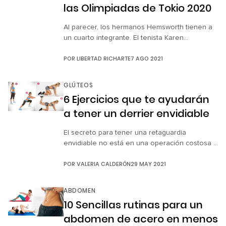
las Olimpiadas de Tokio 2020
Al parecer, los hermanos Hemsworth tienen a
un cuarto integrante. El tenista Karen
Khachanov, atleta olímpico representando al
POR
LIBERTAD RICHARTE
7 AGO 2021
comité de Rusia en los Juegos Olímpicos de
Tokio 2020, causó revuelto, ya que es idéntico
a Liam Hemsworth. Aunque el talentoso atleta
GLÚTEOS
hizo historia cuando ganó la medalla de plata
6 Ejercicios que te ayudarán
en la final individual de tenis […]
a tener un derrier envidiable
El secreto para tener una retaguardia
envidiable no está en una operación costosa y
dolorosa, sino en hacer una serie de ejercicios
POR
VALERIA CALDERÓN
29 MAY 2021
diarios. Sí, es un poco difícil, pero con
constancia y mucha paciencia lograrás que
hasta JLo sienta envidia de tu derrier. Sigue al
ABDOMEN
pie de la letra esta pequeña guía y con el […]
10 Sencillas rutinas para un
abdomen de acero en menos