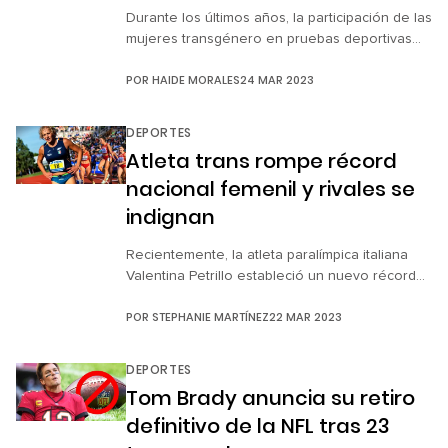
Durante los últimos años, la participación de las
mujeres transgénero en pruebas deportivas
femeninas ha sido un tema de controversia.
POR
HAIDE MORALES
24 MAR 2023
Recientemente, el tema volvió a acaparar los
titulares, pues la World Athletics, la Federación
Internacional de Atletismo, acaba de
DEPORTES
determinar que las atletas transgénero ya no
Atleta trans rompe récord
podrán competir en pruebas femeniles
nacional femenil y rivales se
internacionales. Según una nueva […]
indignan
Recientemente, la atleta paralímpica italiana
Valentina Petrillo estableció un nuevo récord
nacional en la carrera femenina de 200
POR
STEPHANIE MARTÍNEZ
22 MAR 2023
metros. Sin embargo, este logro resonó en
Italia no solo por su edad, sino también
porque, hasta hace cuatro años, su nombre
DEPORTES
era Fabrizio Petrillo, el 11 veces campeón de
Tom Brady anuncia su retiro
Italia. Valentina, quien se identifica como mujer
definitivo de la NFL tras 23
desde […]