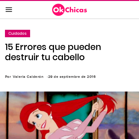
Saltar
al
contenido
principal
Cuidados
Saltar
15 Errores que pueden
a
la
destruir tu cabello
navegación
principal
Por
Valeria Calderón
29 de septiembre de 2016