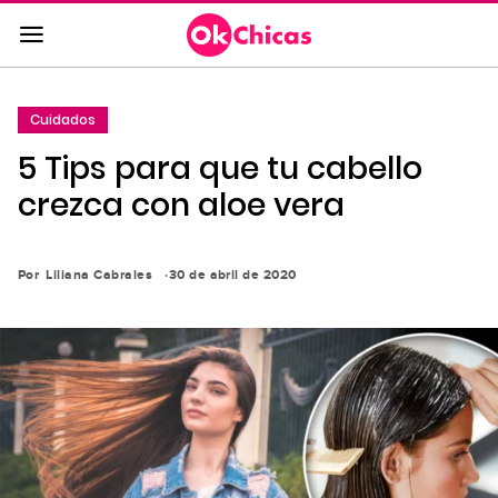
Saltar
al
contenido
principal
Cuidados
Saltar
5 Tips para que tu cabello
a
la
crezca con aloe vera
navegación
principal
Por
Liliana Cabrales
30 de abril de 2020