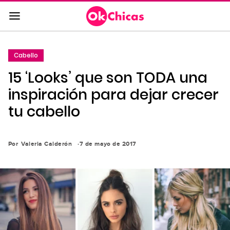
Saltar
al
contenido
principal
Cabello
Saltar
15 ‘Looks’ que son TODA una
a
la
inspiración para dejar crecer
navegación
tu cabello
principal
Por
Valeria Calderón
7 de mayo de 2017