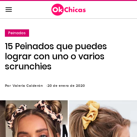
Saltar
al
contenido
principal
Peinados
Saltar
15 Peinados que puedes
a
la
lograr con uno o varios
navegación
scrunchies
principal
Por
Valeria Calderón
20 de enero de 2020