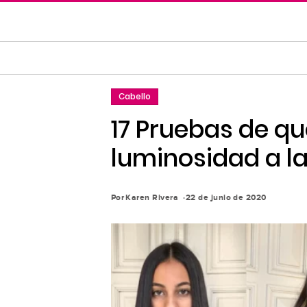
Saltar
al
contenido
principal
Saltar
Cabello
a
la
17 Pruebas de que
navegación
luminosidad a l
principal
Por
Karen Rivera
22 de junio de 2020