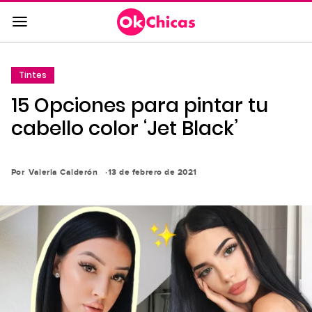
Saltar
al
contenido
principal
Tintes
Saltar
15 Opciones para pintar tu
a
la
cabello color ‘Jet Black’
navegación
principal
Por
Valeria Calderón
13 de febrero de 2021