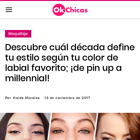
Saltar
al
contenido
principal
Maquillaje
Saltar
Descubre cuál década define
a
la
tu estilo según tu color de
navegación
labial favorito; ¡de pin up a
principal
millennial!
Por
Haide Morales
13 de noviembre de 2017