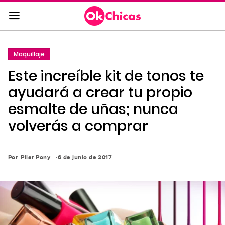
Saltar
al
contenido
principal
Maquillaje
Saltar
Este increíble kit de tonos te
a
la
ayudará a crear tu propio
navegación
esmalte de uñas; nunca
principal
volverás a comprar
Por
Pilar Pony
6 de junio de 2017