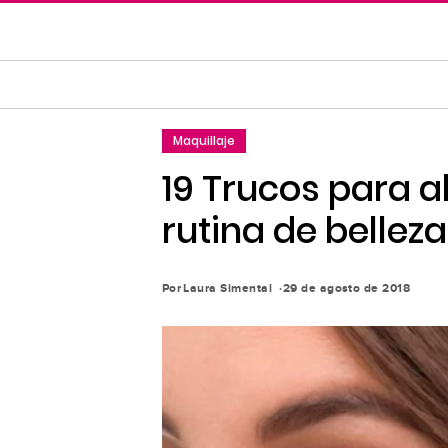
Saltar
al
contenido
principal
Saltar
Maquillaje
a
la
19 Trucos para a
navegación
rutina de belleza;
principal
Por
Laura Simental
29 de agosto de 2018