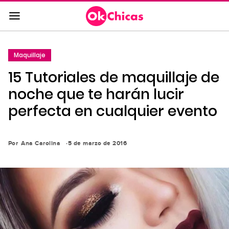
Saltar
al
contenido
principal
Maquillaje
Saltar
15 Tutoriales de maquillaje de
a
la
noche que te harán lucir
navegación
perfecta en cualquier evento
principal
Por
Ana Carolina
5 de marzo de 2016