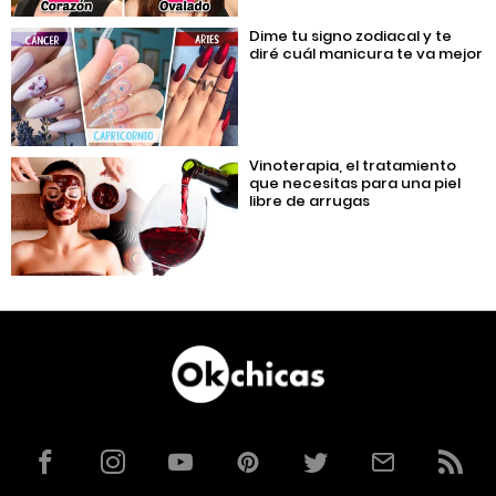
Dime tu signo zodiacal y te
diré cuál manicura te va mejor
Vinoterapia, el tratamiento
que necesitas para una piel
libre de arrugas
Facebook
Instagram
YouTube
Pinterest
Twitter
Correo
RSS