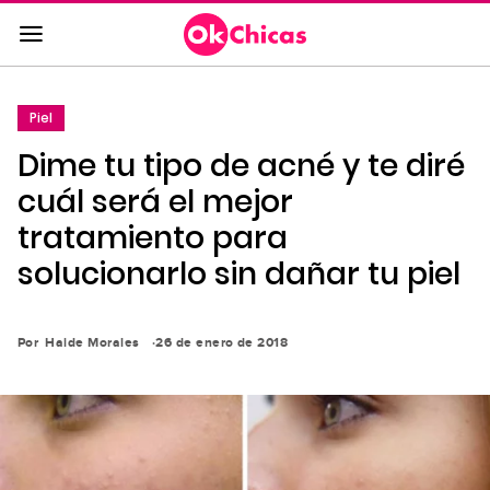
Saltar
al
contenido
principal
Piel
Saltar
Dime tu tipo de acné y te diré
a
la
cuál será el mejor
navegación
tratamiento para
principal
solucionarlo sin dañar tu piel
Por
Haide Morales
26 de enero de 2018