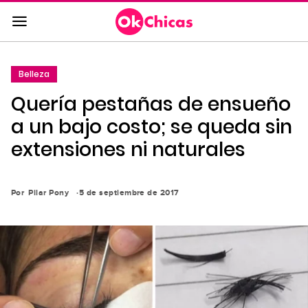
Saltar
al
contenido
principal
Belleza
Saltar
Quería pestañas de ensueño
a
la
a un bajo costo; se queda sin
navegación
extensiones ni naturales
principal
Por
Pilar Pony
5 de septiembre de 2017