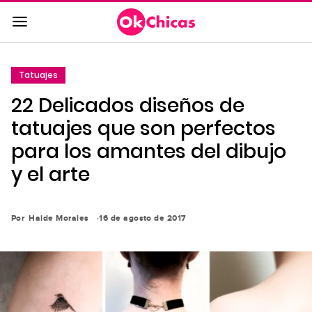
Saltar
al
contenido
principal
Tatuajes
Saltar
22 Delicados diseños de
a
la
tatuajes que son perfectos
navegación
para los amantes del dibujo
principal
y el arte
Por
Haide Morales
16 de agosto de 2017