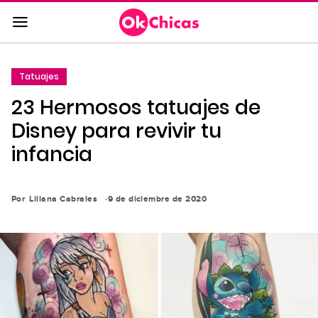
Saltar
al
contenido
principal
Tatuajes
Saltar
23 Hermosos tatuajes de
a
la
Disney para revivir tu
navegación
infancia
principal
Por
Liliana Cabrales
9 de diciembre de 2020