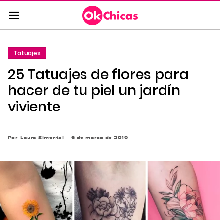
Saltar
al
contenido
principal
Tatuajes
Saltar
25 Tatuajes de flores para
a
la
hacer de tu piel un jardín
navegación
viviente
principal
Por
Laura Simental
6 de marzo de 2019