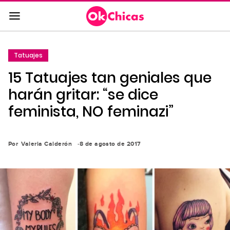
Saltar
al
contenido
principal
Tatuajes
Saltar
15 Tatuajes tan geniales que
a
la
harán gritar: “se dice
navegación
feminista, NO feminazi”
principal
Por
Valeria Calderón
8 de agosto de 2017