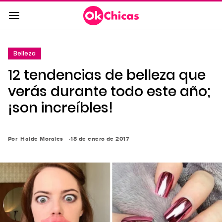
Saltar
al
contenido
principal
Belleza
Saltar
12 tendencias de belleza que
a
la
verás durante todo este año;
navegación
¡son increíbles!
principal
Por
Haide Morales
18 de enero de 2017