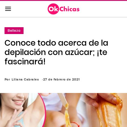
Saltar
al
contenido
principal
Belleza
Saltar
Conoce todo acerca de la
a
la
depilación con azúcar; ¡te
navegación
fascinará!
principal
Por
Liliana Cabrales
27 de febrero de 2021