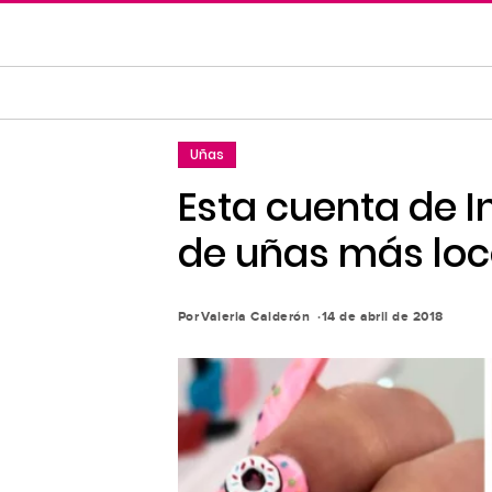
Saltar
al
contenido
principal
Saltar
Uñas
a
la
Esta cuenta de 
navegación
de uñas más loc
principal
Por
Valeria Calderón
14 de abril de 2018