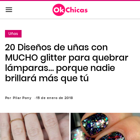
Saltar
al
contenido
principal
Uñas
Saltar
20 Diseños de uñas con
a
la
MUCHO glitter para quebrar
navegación
lámparas… porque nadie
principal
brillará más que tú
Por
Pilar Pony
15 de enero de 2018