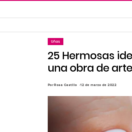
Saltar
al
contenido
principal
Saltar
Uñas
a
la
25 Hermosas ide
navegación
una obra de arte 
principal
Por
Rosa Castillo
12 de marzo de 2022