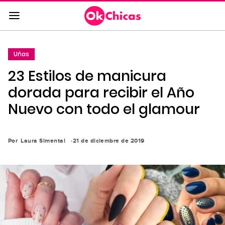
Saltar
al
contenido
principal
Uñas
Saltar
23 Estilos de manicura
a
la
dorada para recibir el Año
navegación
Nuevo con todo el glamour
principal
Por
Laura Simental
21 de diciembre de 2019