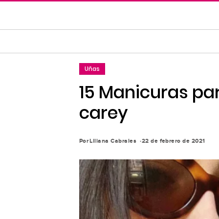
Saltar
al
contenido
principal
Saltar
Uñas
a
la
15 Manicuras para
navegación
carey
principal
Por
Liliana Cabrales
22 de febrero de 2021