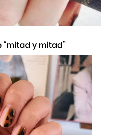
ije “mitad y mitad”