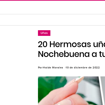
Saltar
al
contenido
principal
Saltar
Uñas
a
la
20 Hermosas uña
navegación
Nochebuena a tu
principal
Por
Haide Morales
10 de diciembre de 2022