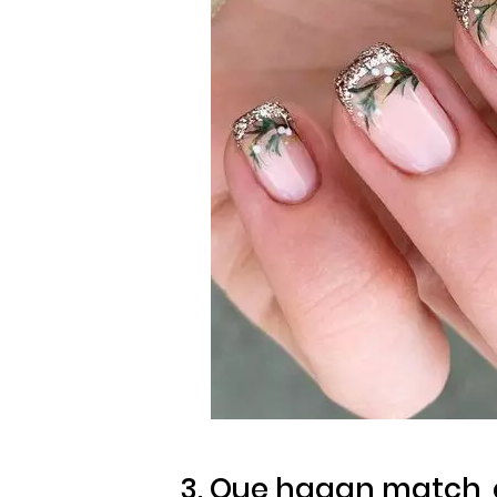
3. Que hagan
match