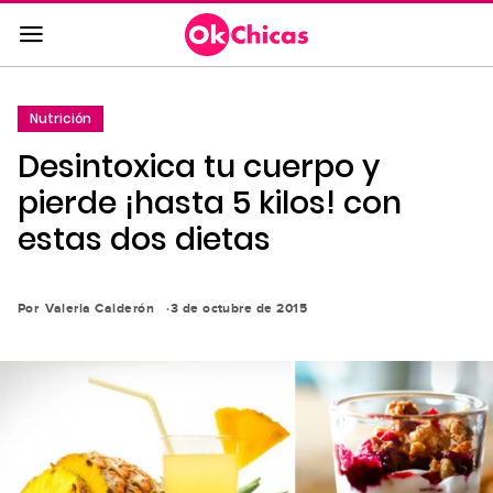
Saltar
al
contenido
principal
Nutrición
Saltar
Desintoxica tu cuerpo y
a
la
pierde ¡hasta 5 kilos! con
navegación
estas dos dietas
principal
Por
Valeria Calderón
3 de octubre de 2015