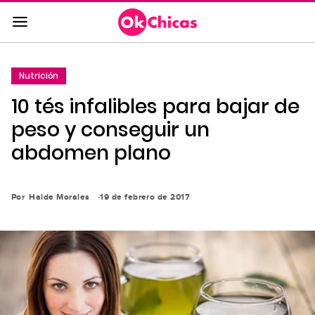
Saltar
al
contenido
principal
Nutrición
Saltar
10 tés infalibles para bajar de
a
la
peso y conseguir un
navegación
abdomen plano
principal
Por
Haide Morales
19 de febrero de 2017