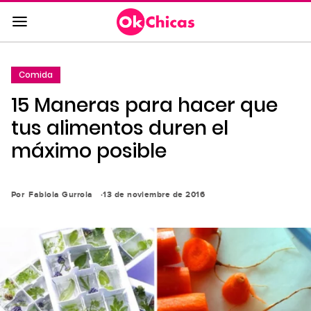
Saltar
al
contenido
principal
Comida
Saltar
15 Maneras para hacer que
a
la
tus alimentos duren el
navegación
máximo posible
principal
Por
Fabiola Gurrola
13 de noviembre de 2016