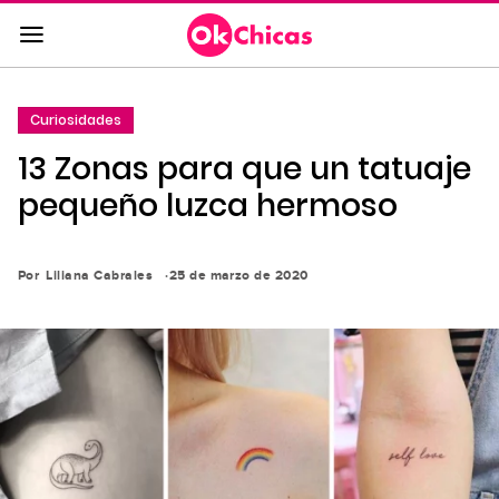
Saltar
al
contenido
principal
Curiosidades
Saltar
13 Zonas para que un tatuaje
a
la
pequeño luzca hermoso
navegación
principal
Por
Liliana Cabrales
25 de marzo de 2020