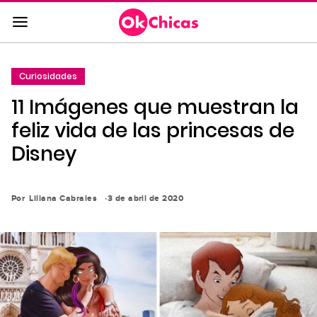
Saltar
al
contenido
principal
Curiosidades
Saltar
11 Imágenes que muestran la
a
la
feliz vida de las princesas de
navegación
Disney
principal
Por
Liliana Cabrales
3 de abril de 2020