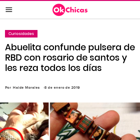
Saltar
al
contenido
principal
Curiosidades
Saltar
Abuelita confunde pulsera de
a
la
RBD con rosario de santos y
navegación
les reza todos los días
principal
Por
Haide Morales
8 de enero de 2019