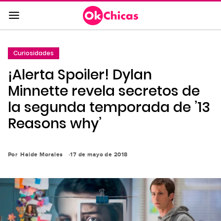
Saltar
al
contenido
principal
Curiosidades
Saltar
¡Alerta Spoiler! Dylan
a
la
Minnette revela secretos de
navegación
la segunda temporada de ’13
principal
Reasons why’
Por
Haide Morales
17 de mayo de 2018