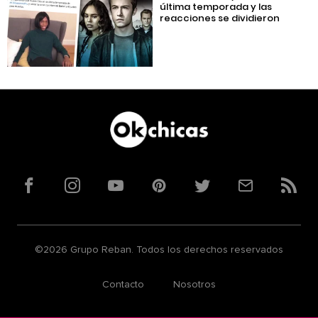
última temporada y las
reacciones se dividieron
Facebook
Instagram
YouTube
Pinterest
Twitter
Correo
RSS
©2026 Grupo Reban. Todos los derechos reservados
Contacto
Nosotros