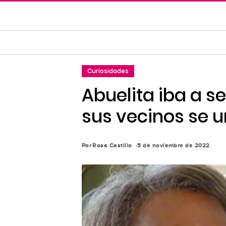
Saltar
al
contenido
principal
Saltar
Curiosidades
a
la
Abuelita iba a s
navegación
sus vecinos se 
principal
Por
Rosa Castillo
5 de noviembre de 2022