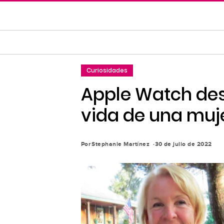
Saltar
al
contenido
principal
Saltar
Curiosidades
a
la
Apple Watch des
navegación
vida de una muj
principal
Por
Stephanie Martínez
30 de julio de 2022