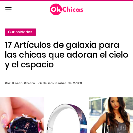
Saltar
al
contenido
principal
Curiosidades
Saltar
17 Artículos de galaxia para
a
la
las chicas que adoran el cielo
navegación
y el espacio
principal
Por
Karen Rivera
9 de noviembre de 2020