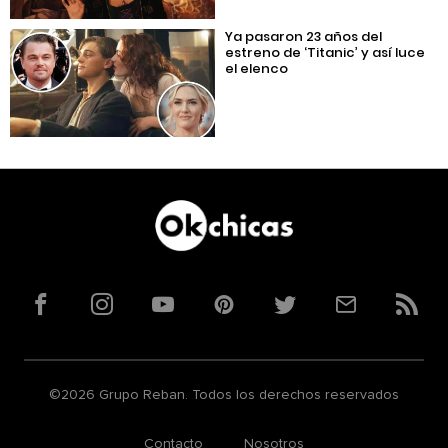
Ya pasaron 23 años del
estreno de ‘Titanic’ y así luce
el elenco
Facebook
Instagram
YouTube
Pinterest
Twitter
Correo
RSS
©2026 Grupo Reban. Todos los derechos reservados
Contacto
Nosotros