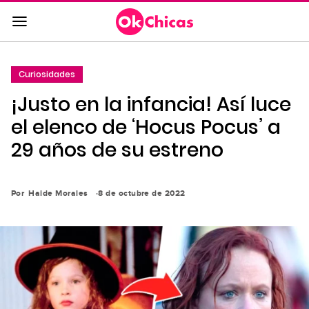
Saltar
al
contenido
principal
Curiosidades
Saltar
¡Justo en la infancia! Así luce
a
la
el elenco de ‘Hocus Pocus’ a
navegación
29 años de su estreno
principal
Por
Haide Morales
8 de octubre de 2022