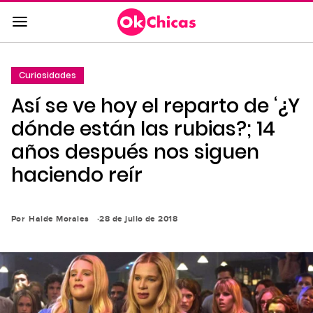
Saltar
al
contenido
principal
Curiosidades
Saltar
Así se ve hoy el reparto de ‘¿Y
a
la
dónde están las rubias?; 14
navegación
años después nos siguen
principal
haciendo reír
Por
Haide Morales
28 de julio de 2018