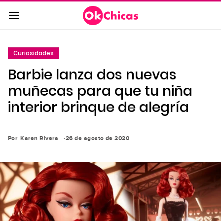
Saltar
al
contenido
principal
Curiosidades
Saltar
Barbie lanza dos nuevas
a
la
muñecas para que tu niña
navegación
interior brinque de alegría
principal
Por
Karen Rivera
26 de agosto de 2020