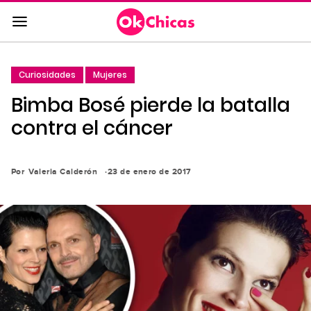
Saltar
al
contenido
principal
Curiosidades
Mujeres
Saltar
Bimba Bosé pierde la batalla
a
la
contra el cáncer
navegación
principal
Por
Valeria Calderón
23 de enero de 2017