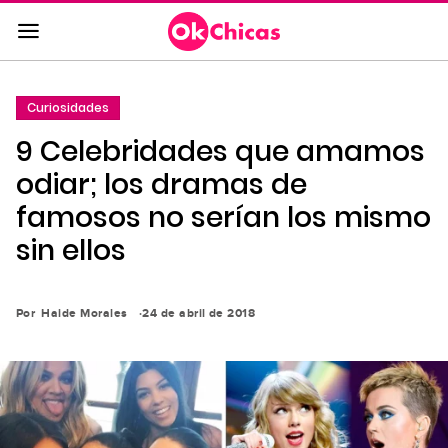
Saltar
al
contenido
principal
Curiosidades
Saltar
9 Celebridades que amamos
a
la
odiar; los dramas de
navegación
famosos no serían los mismo
principal
sin ellos
Por
Haide Morales
24 de abril de 2018