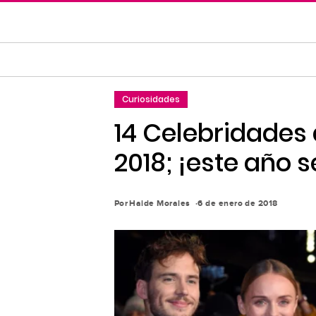
Saltar
al
contenido
principal
Saltar
Curiosidades
a
la
14 Celebridades 
navegación
2018; ¡este año 
principal
Por
Haide Morales
6 de enero de 2018