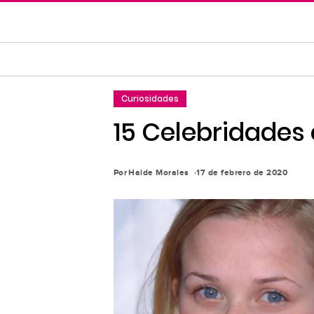
Saltar
al
contenido
principal
Saltar
Curiosidades
a
la
15 Celebridades
navegación
principal
Por
Haide Morales
17 de febrero de 2020