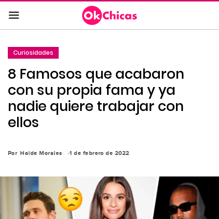
Saltar
al
contenido
principal
Curiosidades
Saltar
8 Famosos que acabaron
a
la
con su propia fama y ya
navegación
nadie quiere trabajar con
principal
ellos
Por
Haide Morales
1 de febrero de 2022