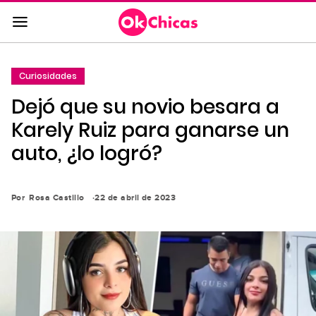
Saltar
al
contenido
principal
Curiosidades
Saltar
Dejó que su novio besara a
a
la
Karely Ruiz para ganarse un
navegación
auto, ¿lo logró?
principal
Por
Rosa Castillo
22 de abril de 2023