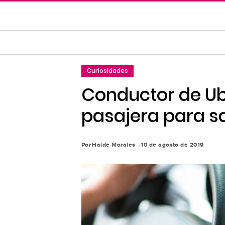
Saltar
al
contenido
principal
Saltar
Curiosidades
a
la
Conductor de Ube
navegación
pasajera para s
principal
Por
Haide Morales
10 de agosto de 2019