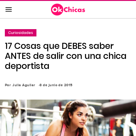
Saltar
al
contenido
principal
Curiosidades
Saltar
17 Cosas que DEBES saber
a
la
ANTES de salir con una chica
navegación
deportista
principal
Por
Julia Aguilar
8 de junio de 2015