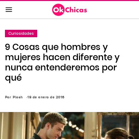
Saltar
al
contenido
principal
Curiosidades
Saltar
9 Cosas que hombres y
a
la
mujeres hacen diferente y
navegación
nunca entenderemos por
principal
qué
Por
Piosh
19 de enero de 2016