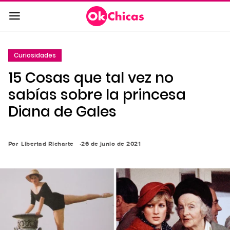
Saltar
al
contenido
principal
Curiosidades
Saltar
15 Cosas que tal vez no
a
la
sabías sobre la princesa
navegación
Diana de Gales
principal
Por
Libertad Richarte
26 de junio de 2021