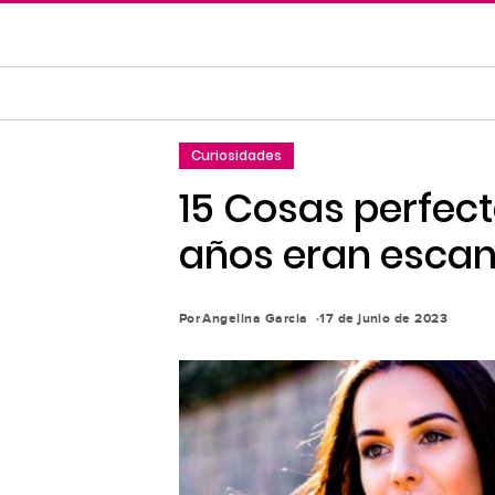
Saltar
al
contenido
principal
Saltar
Curiosidades
a
la
15 Cosas perfec
navegación
años eran esca
principal
Por
Angelina Garcia
17 de junio de 2023